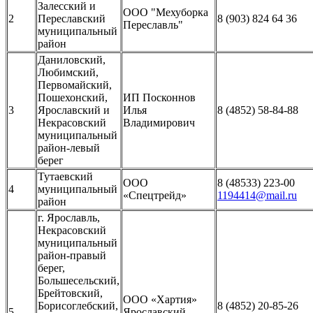
Залесский и
ООО "Мехуборка
2
Переславский
8 (903) 824 64 36
Переславль"
муниципальный
район
Даниловский,
Любимский,
Первомайский,
Пошехонский,
ИП Посконнов
3
Ярославский и
Илья
8 (4852) 58-84-88
Некрасовский
Владимирович
муниципальный
район-левый
берег
Тутаевский
ООО
8 (48533) 223-00
4
муниципальный
«Спецтрейд»
1194414@mail.ru
район
г. Ярославль,
Некрасовский
муниципальный
район-правый
берег,
Большесельский,
Брейтовский,
ООО «Хартия»
Борисоглебский,
8 (4852) 20-85-26
5
Ярославский