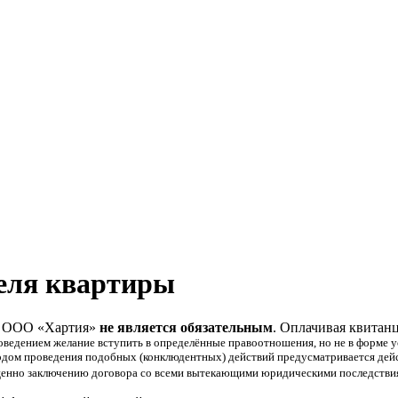
еля квартиры
и ООО «Хартия»
не является обязательным
. Оплачивая квитан
ведением желание вступить в определённые правоотношения, но не в форме у
тодом проведения подобных (конклюдентных) действий предусматривается дей
ценно заключению договора со всеми вытекающими юридическими последстви