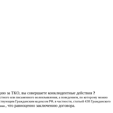
цию за ТКО, вы совершаете конклюдентные действия
?
стного или письменного волеизъявления, а поведением, по которому можно
ствующим Гражданским кодексом РФ, в частности, статьей 438 Гражданского
, что равноценно заключению договора.
ями.